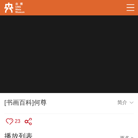
[书画百科]何尊
简介
23
播放列表