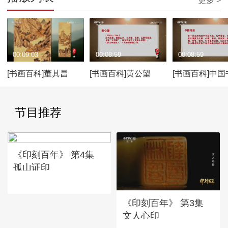
更多 >
00:09:03
00:08:59
00:08:59
[书画百科]董其昌
[书画百科]黄公望
[书画百科]中国
节目推荐
《印刻百年》 第4集
孤山证印
《印刻百年》 第3集
文人心印