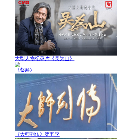
大型人物纪录片《吴为山》
《蔡襄》
《大师列传》第五季