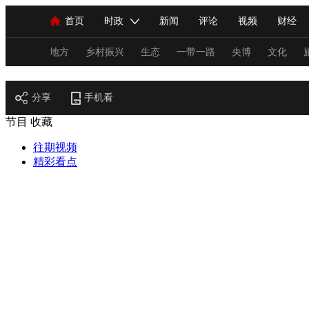
首页
时政
新闻
评论
视频
财经
人民领袖习近平
直播
海外频道
片库
iPanda
栏目大全
联播+
English
中国领导人
节目单
Монгол
听音
央视快评
微视频
习
地方
乡村振兴
生态
一带一路
央博
文化
艺术
分享
总台春晚
手机看
网络春晚
共产党员网
秧纪录
节目
收藏
往期视频
新闻
国内
国际
评论
经济
军事
精彩看点
人民领袖习近平
联播+
热解读
天天学习
视频
小央视频
小央直播
直播中国
熊猫
现场
前线
比划
快看
蓝海中国
新兵
体育
直播
竞猜
2026年世界杯
2026年
VIP会员
CCTV奥林匹克频道
生活体育大会