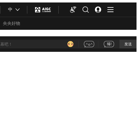
中
央央好物
发送
合体育
亚冬会