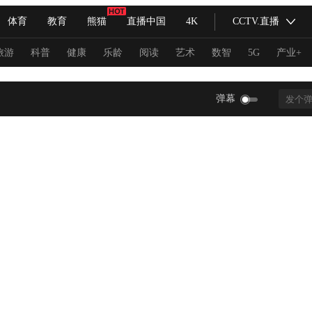
体育
教育
熊猫
直播中国
4K
CCTV.直播
式妙语
主持人
下载央视影音
热解读
天天学习
旅游
科普
健康
乐龄
阅读
艺术
数智
5G
产业+
纪录片网
国家大剧院
大型活动
弹幕
科技
法治
文娱
人物
公益
图片
习式妙语
央视快评
央视网评
光华锐评
锋面
频道
VR/AR
4K专区
全景新闻
请入列
人生第一次
人生第二次
冬奥会
CBA
NBA
中超
国足
国际足球
网球
综
体育江湖
文化体育
冰雪道路
足球道路