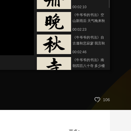
00:02:10
艺术
汽车
数智
5G
产业+
《牛爷爷的书法》空
时尚
天气
才艺
网展
央央好物
山新雨后 天气晚来秋
——唱儿歌学写“晚”
00:02:23
《牛爷爷的书法》自
古逢秋悲寂寥 我言秋
日胜春朝——唱儿歌
静
00:02:46
音
学写“秋”
(m)
《牛爷爷的书法》南
朝四百八十寺 多少楼
台烟雨中——唱儿歌
00:02:37
学写“寺”
《牛爷爷的书法》春
眠不觉晓 处处闻啼鸟
——唱儿歌学写“春”
00:02:35
106
《牛爷爷的书法》不
要人夸颜色好 只留清
气满乾坤——唱儿歌
00:02:28
学写“气”
《牛爷爷的书法》万