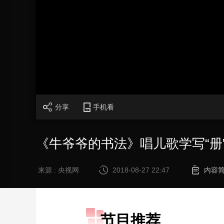
财经
教育
乡村振兴
生态环境
一带一路
大国智造
大国展会
大国保险
云顶对话
加
载
/
完
成
:
CCTV.节目官网
直播
节目单
栏目
片库
0%
分享
手机看
《牛爷爷的书法》唱儿歌学写“册
来源 : 央视网
2018-08-27 22:47
内容
节目推荐