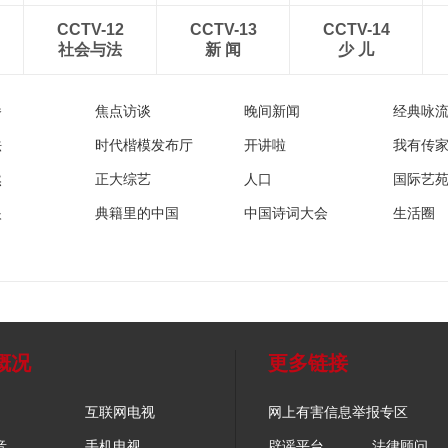
CCTV-12
CCTV-13
CCTV-14
社会与法
新 闻
少 儿
播
焦点访谈
晚间新闻
经典咏
法
时代楷模发布厅
开讲啦
我有传
然
正大综艺
人口
国际艺
眼
典籍里的中国
中国诗词大会
生活圈
概况
更多链接
互联网电视
网上有害信息举报专区
音
手机电视
辟谣平台
法律顾问