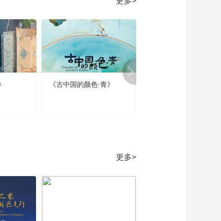
更多>
壑树参天 唱儿歌学
写“参”
00:02:28
《牛爷爷的书法》白
毛浮绿水 红掌拨清波
——唱儿歌学写“清”
00:03:04
《牛爷爷的书法》明
月松间照——唱儿歌
》
《古中国的颜色·青》
《春节那些事》第四集
学写“松”
00:02:49
春节的当代回响
《牛爷爷的书法》泉
眼无声惜细流——唱
儿歌学写“流”
00:02:48
《牛爷爷的书法》一
旦辞黄河去——唱儿
更多>
歌学写“旦”
00:02:20
《牛爷爷的书法》慈
母手中线 游子身上衣
——唱儿歌学写“衣”
00:02:54