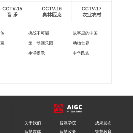
《牛爷爷的书法》还
CCTV-15
CCTV-16
CCTV-17
持鹿皮几——唱儿歌
音 乐
奥林匹克
农业农村
学写“鹿”
00:02:27
《牛爷爷的书法》女
流传
挑战不可能
故事里的中国
字反捺不要长——唱
儿歌学写“媛”
00:02:26
家宝
第一动画乐园
动物世界
《牛爷爷的书法》左
苑
生活提示
中华民族
右竖向中——唱儿歌
学写“西”
00:02:26
《牛爷爷的书法》不
知天上宫阙 今夕是何
年——唱儿歌学写“宫”
00:02:23
《牛爷爷的书法》阳
春布德泽 万物生光辉
——唱儿歌学写“德”
00:02:39
《牛爷爷的书法》唱
关于我们
智媒学院
成果发布
儿歌学写“男”
智慧媒体
智慧政务
智慧教育