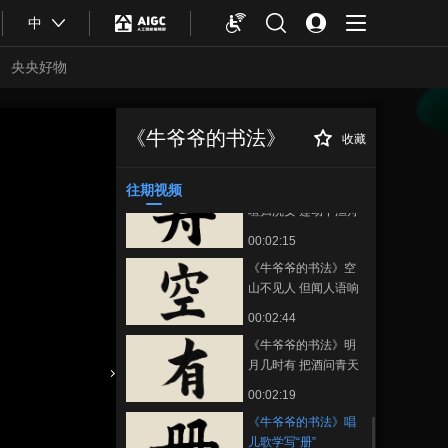
00:03:28
中
《牛爷爷的书法》左
牵黄 右擎苍——唱儿
央央好物
歌学写“右”
00:03:50
《牛爷爷的书法》凭
谁问 廉颇老矣 尚能饭
《牛爷爷的书法》
收藏
《牛爷爷的书法》
正在播放
否——唱儿歌学写“饭”
00:02:51
唱儿歌学写“册”
往期视频
《牛爷爷的书法》竹
喧归浣女 莲动下渔舟
——唱儿歌学写“舟”
00:02:15
《牛爷爷的书法》空
山不见人 但闻人语响
——唱儿歌学写“空”
00:02:44
《牛爷爷的书法》明
月几时有 把酒问青天
——唱儿歌学写“有”
合体育
亚冬会
00:02:19
《牛爷爷的书法》唱
儿歌学写“册”