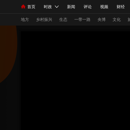
首页
时政
新闻
评论
视频
财经
人民领袖习近平
直播
海外频道
片库
iPanda
栏目大全
联播+
English
中国领导人
节目单
Монгол
听音
央视快评
微视频
习
地方
乡村振兴
生态
一带一路
央博
文化
总台春晚
网络春晚
共产党员网
秧纪录
新闻
国内
国际
评论
经济
军事
人民领袖习近平
联播+
热解读
天天学习
视频
小央视频
小央直播
直播中国
熊猫
现场
前线
比划
快看
蓝海中国
新兵
体育
直播
竞猜
2026年世界杯
2026
VIP会员
CCTV奥林匹克频道
生活体育大会