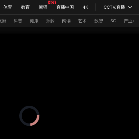
体育
教育
熊猫
直播中国
4K
CCTV.直播
式妙语
主持人
下载央视影音
热解读
天天学习
旅游
科普
健康
乐龄
阅读
艺术
数智
5G
产业+
纪录片网
国家大剧院
大型活动
科技
法治
文娱
人物
公益
图片
习式妙语
央视快评
央视网评
光华锐评
锋面
频道
VR/AR
4K专区
全景新闻
请入列
人生第一次
人生第二次
正
在
年冬奥会
CBA
NBA
中超
国足
国际足球
网球
综
加
载
体育江湖
文化体育
视
冰雪道路
足球道路
频