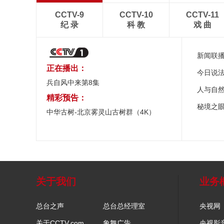
CCTV-9
CCTV-10
CCTV-11
纪 录
科 教
戏 曲
新闻联
正在播出：
今日说
兵自风中来第8集
人与自
精彩预告：
秘境之
中华古树-北京雾灵山古树群（4K）
关于我们
业务
总台之声
总台总经理室
央视网
关于CCTV.com
象舞广告
央视影