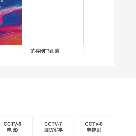
《牛爷爷的书法》长
安一片月 万户捣衣声
——唱儿歌学写“安”
00:02:43
《牛爷爷的书法》唱
儿歌学写“牛”
00:02:23
《牛爷爷的书法》惶
范存刚书画展
恐滩头说惶恐 零丁洋
里叹零丁——唱儿歌
00:02:46
学写“丁”
《牛爷爷的书法》黄
河远上白云间 一片孤
城万仞山——唱儿歌
00:02:31
学写“间”
《牛爷爷的书法》可
比一斑之豹——唱儿
歌学写“比”
00:02:39
《牛爷爷的书法》怅
然吟式微——唱儿歌
CCTV-6
CCTV-7
CCTV-8
学写“式”
电 影
国防军事
电视剧
00:02:41