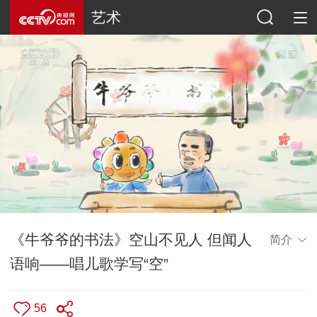
艺术
《牛爷爷的书法》空山不见人 但闻人
简介
语响——唱儿歌学写“空”
56