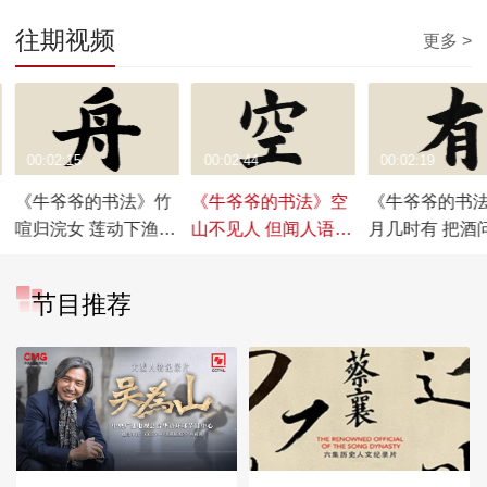
往期视频
更多 >
00:02:15
00:02:44
00:02:19
《牛爷爷的书法》竹
《牛爷爷的书法》空
《牛爷爷的书
喧归浣女 莲动下渔舟
山不见人 但闻人语响
月几时有 把酒
——唱儿歌学写“舟”
——唱儿歌学写“空”
——唱儿歌学写
节目推荐