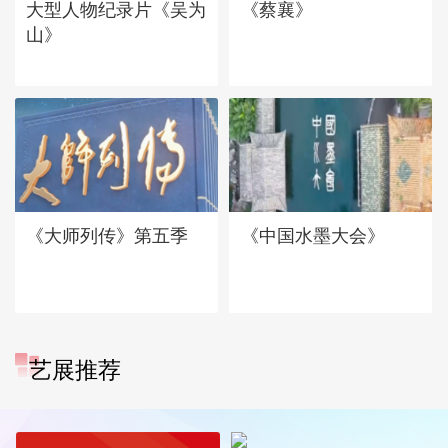
大型人物纪录片《吴为
《蔡襄》
山》
《大师列传》第五季
《中国水墨大会》
艺展推荐