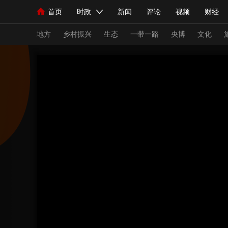
首页
时政
新闻
评论
视频
财经
人民领袖习近平
直播
海外频道
片库
iPanda
栏目大全
联播+
English
中国领导人
节目单
Монгол
听音
央视快评
微视频
习
地方
乡村振兴
生态
一带一路
央博
文化
总台春晚
网络春晚
共产党员网
秧纪录
新闻
国内
国际
评论
经济
军事
人民领袖习近平
联播+
热解读
天天学习
视频
小央视频
小央直播
直播中国
熊猫
现场
前线
比划
快看
蓝海中国
新兵
体育
直播
竞猜
2026年世界杯
2026
VIP会员
CCTV奥林匹克频道
生活体育大会