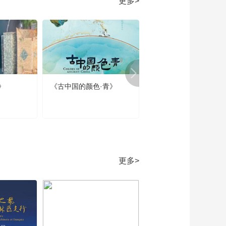
更多>
朝四百八十寺 多少楼
台烟雨中——唱儿歌
00:02:37
学写“寺”
《牛爷爷的书法》春
眠不觉晓 处处闻啼鸟
——唱儿歌学写“春”
00:02:35
《牛爷爷的书法》不
要人夸颜色好 只留清
》
《古中国的颜色·青》
《春节那些事》第四集
气满乾坤——唱儿歌
00:02:28
春节的当代回响
学写“气”
《牛爷爷的书法》万
壑树参天 唱儿歌学
写“参”
00:02:28
《牛爷爷的书法》白
毛浮绿水 红掌拨清波
更多>
——唱儿歌学写“清”
00:03:04
《牛爷爷的书法》明
月松间照——唱儿歌
学写“松”
00:02:49