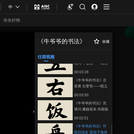
00:03:45
中
《牛爷爷的书法》只
识弯弓射大雕——唱
央央好物
儿歌学写“大”
00:03:19
《牛爷爷的书法》朝
如青丝暮成雪——唱
《牛爷爷的书法》
收藏
《牛爷爷的书法》
正在播放
儿歌学写“青”
00:03:47
竹喧归浣女 莲动下渔舟——唱
儿歌学写“舟”
往期视频
《牛爷爷的书法》五
花马 千金裘——唱儿
歌学写“五”
00:03:28
《牛爷爷的书法》左
牵黄 右擎苍——唱儿
歌学写“右”
00:03:50
《牛爷爷的书法》凭
谁问 廉颇老矣 尚能饭
否——唱儿歌学写“饭”
合体育
亚冬会
00:02:51
《牛爷爷的书法》竹
喧归浣女 莲动下渔舟