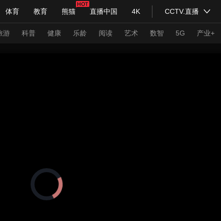
体育
教育
熊猫
直播中国
4K
CCTV.直播
式妙语
主持人
下载央视影音
热解读
天天学习
旅游
科普
健康
乐龄
阅读
艺术
数智
5G
产业+
纪录片网
国家大剧院
大型活动
科技
法治
文娱
人物
公益
图片
习式妙语
央视快评
央视网评
光华锐评
锋面
频道
VR/AR
4K专区
全景新闻
请入列
人生第一次
人生第二次
正
在
年冬奥会
CBA
NBA
中超
国足
国际足球
网球
综
加
载
体育江湖
文化体育
视
冰雪道路
足球道路
频