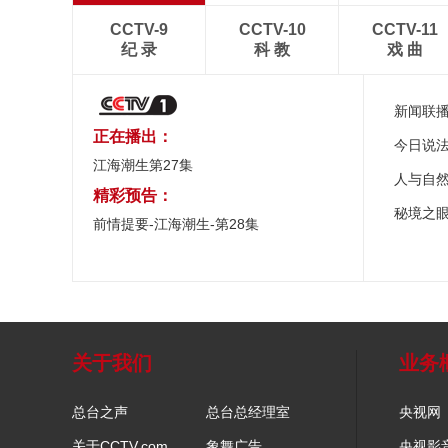
CCTV-9
CCTV-10
CCTV-11
纪 录
科 教
戏 曲
新闻联
正在播出：
今日说
江海潮生第27集
人与自
精彩预告：
秘境之
前情提要-江海潮生-第28集
关于我们
业务
总台之声
总台总经理室
央视网
关于CCTV.com
象舞广告
央视影