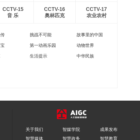
《牛爷爷的书法》黄
CCTV-15
CCTV-16
CCTV-17
河远上白云间 一片孤
音 乐
奥林匹克
农业农村
城万仞山——唱儿歌
00:02:31
学写“间”
《牛爷爷的书法》可
流传
挑战不可能
故事里的中国
比一斑之豹——唱儿
歌学写“比”
00:02:39
家宝
第一动画乐园
动物世界
《牛爷爷的书法》怅
苑
生活提示
中华民族
然吟式微——唱儿歌
学写“式”
00:02:41
《牛爷爷的书法》还
持鹿皮几——唱儿歌
学写“鹿”
00:02:27
《牛爷爷的书法》女
字反捺不要长——唱
儿歌学写“媛”
00:02:26
《牛爷爷的书法》左
关于我们
智媒学院
成果发布
右竖向中——唱儿歌
学写“西”
智慧媒体
智慧政务
智慧教育