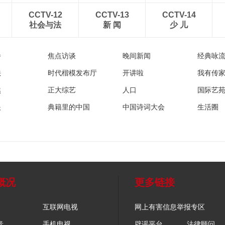
CCTV-12
CCTV-13
CCTV-14
社会与法
新 闻
少 儿
播
焦点访谈
晚间新闻
经典咏
法
时代楷模发布厅
开讲啦
我有传
然
正大综艺
人口
国际艺
眼
典籍里的中国
中国诗词大会
生活圈
概况
更多链接
互联网电视
网上有害信息举报专区
音
手机电视
辟谣平台
法律顾问