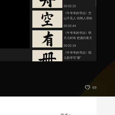
——唱儿歌学写“舟”
00:02:15
艺术
汽车
数智
5G
产业+
《牛爷爷的书法》空
时尚
天气
才艺
网展
央央好物
山不见人 但闻人语响
——唱儿歌学写“空”
00:02:44
《牛爷爷的书法》明
月几时有 把酒问青天
——唱儿歌学写“有”
静
00:02:19
音
(m)
《牛爷爷的书法》唱
儿歌学写“册”
00:02:10
《牛爷爷的书法》空
山新雨后 天气晚来秋
——唱儿歌学写“晚”
00:02:23
69
《牛爷爷的书法》自
古逢秋悲寂寥 我言秋
日胜春朝——唱儿歌
00:02:46
学写“秋”
《牛爷爷的书法》南