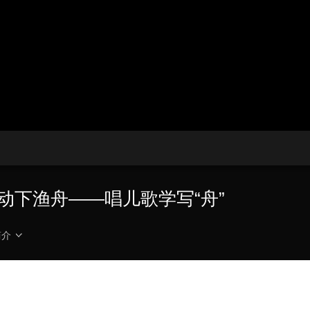
播
放
央博
非遗
文化
旅游
科普
健康
乐龄
阅读
器。
云起
超级工厂
智敬中国
全民健康
颜选攻略
海洋
播
画
设
放
质
置
热播榜
总台企业白名单
速
度
动下渔舟——唱儿歌学写“舟”
简介