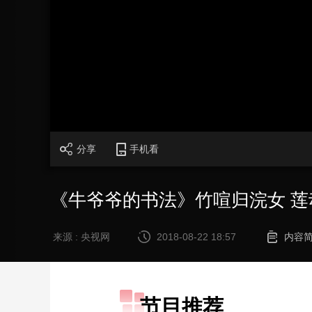
财经
教育
乡村振兴
生态环境
一带一路
大国智造
大国展会
大国保险
云顶对话
加
载
/
完
成
:
CCTV.节目官网
直播
节目单
栏目
片库
0%
分享
手机看
《牛爷爷的书法》竹喧归浣女 莲
来源 : 央视网
2018-08-22 18:57
内容
节目推荐