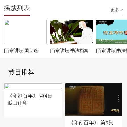
播放列表
更多 >
00:36:13
00:40:19
00:38:38
[百家讲坛]国宝迷
[百家讲坛]书法档案:
[百家讲坛]书法
踪：《淳化阁帖》回
怀素：学书的诀窍
案：颜真卿的
归之谜（完整）
节目推荐
《印刻百年》 第4集
孤山证印
《印刻百年》 第3集