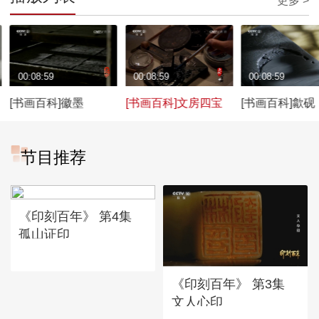
更多 >
00:08:59
00:08:59
00:08:59
[书画百科]徽墨
[书画百科]文房四宝
[书画百科]歙砚
节目推荐
《印刻百年》 第4集
孤山证印
《印刻百年》 第3集
文人心印