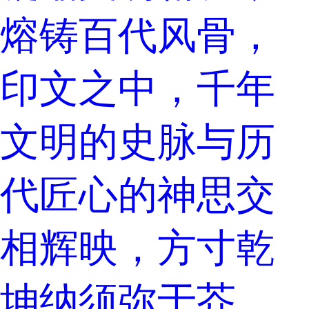
熔铸百代风骨，
印文之中，千年
文明的史脉与历
代匠心的神思交
相辉映，方寸乾
坤纳须弥于芥