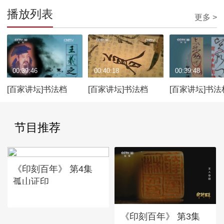
播放列表
更多 >
00:39:46
00:40:18
00:39:48
[百家讲坛]书法档
[百家讲坛]书法档
[百家讲坛]书法
案：王羲之的伟大
案：《兰亭序》 之谜
案：书法中的
节目推荐
《印刻百年》 第4集
孤山证印
《印刻百年》 第3集