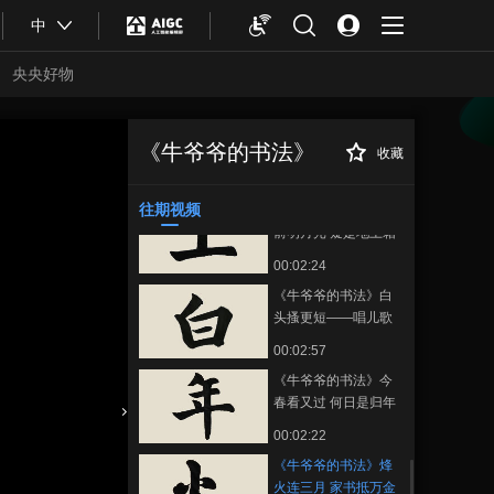
00:03:17
中
《牛爷爷的书法》上
德如流水 安仁道若山
央央好物
——唱儿歌学写“仁”
00:03:33
《牛爷爷的书法》君
臣相顾尽沾衣——唱
《牛爷爷的书法》
收藏
《牛爷爷的书法》
正在播放
儿歌学写“臣”
00:02:35
烽火连三月 家书抵万金——唱
儿歌学写“火”
往期视频
《牛爷爷的书法》床
前明月光 疑是地上霜
——唱儿歌学写“上”
00:02:24
《牛爷爷的书法》白
头搔更短——唱儿歌
学写“白”
00:02:57
《牛爷爷的书法》今
春看又过 何日是归年
——唱儿歌学写“年”
合体育
亚冬会
00:02:22
《牛爷爷的书法》烽
火连三月 家书抵万金