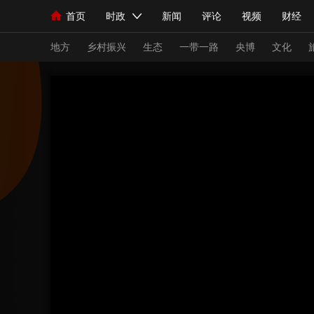
首页
时政
新闻
评论
视频
财经
人民领袖习近平
直播
海外频道
片库
iPanda
栏目大全
联播+
English
中国领导人
节目单
Монгол
听音
央视快评
微视频
习
地方
乡村振兴
生态
一带一路
央博
文化
总台春晚
网络春晚
共产党员网
秧纪录
新闻
国内
国际
评论
经济
军事
人民领袖习近平
联播+
热解读
天天学习
视频
小央视频
小央直播
直播中国
熊猫
现场
前线
比划
快看
蓝海中国
新兵
体育
直播
竞猜
2026年世界杯
2026
VIP会员
CCTV奥林匹克频道
生活体育大会