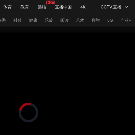
体育
教育
熊猫
直播中国
4K
CCTV.直播
式妙语
主持人
下载央视影音
热解读
天天学习
旅游
科普
健康
乐龄
阅读
艺术
数智
5G
产业+
纪录片网
国家大剧院
大型活动
科技
法治
文娱
人物
公益
图片
习式妙语
央视快评
央视网评
光华锐评
锋面
频道
VR/AR
4K专区
全景新闻
请入列
人生第一次
人生第二次
正
在
年冬奥会
CBA
NBA
中超
国足
国际足球
网球
综
加
载
体育江湖
文化体育
视
冰雪道路
足球道路
频