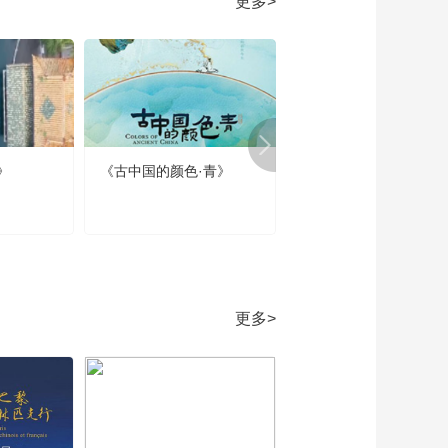
更多>
版）》 20180702 2/2
01:10:11
《牛爷爷的书法》高
天厚地一诗囚——唱
儿歌学写“囚”
00:02:41
《牛爷爷的书法》恰
同学少年风华正茂
》
《古中国的颜色·青》
《春节那些事》第四集
——唱儿歌学写“正”
00:02:17
春节的当代回响
《牛爷爷的书法》先
撇在横竖捺长——唱
儿歌学写“长”
00:02:55
《牛爷爷的书法》一
夜玄霜坠碧空——唱
更多>
儿歌学写“玄”
00:02:07
《牛爷爷的书法》鸿
雁及羔羊 有礼太古前
——唱儿歌学写“羔”
00:02:23