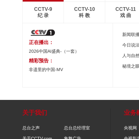
CCTV-9
CCTV-10
CCTV-11
纪 录
科 教
戏 曲
新闻联
正在播出：
今日说
2026中国AI盛典-（一套）
人与自
精彩预告：
秘境之
非遗里的中国-MV
关于我们
业务
总台之声
总台总经理室
央视网
关于CCTV.com
象舞广告
央视影