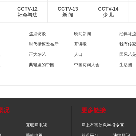
CCTV-12
CCTV-13
CCTV-14
社会与法
新 闻
少 儿
播
焦点访谈
晚间新闻
经典咏
法
时代楷模发布厅
开讲啦
我有传
然
正大综艺
人口
国际艺
眼
典籍里的中国
中国诗词大会
生活圈
概况
更多链接
互联网电视
网上有害信息举报专区
音
手机电视
辟谣平台
法律顾问