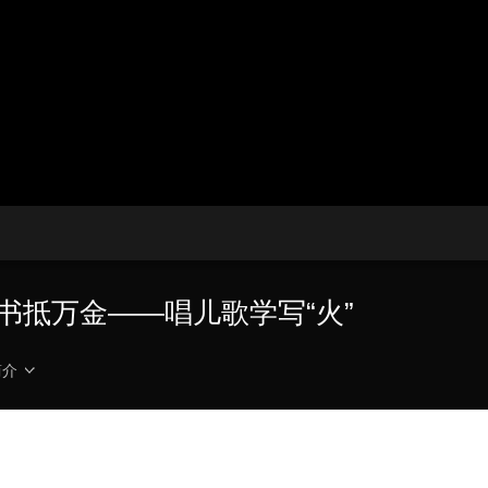
播
放
央博
非遗
文化
旅游
科普
健康
乐龄
阅读
器。
云起
超级工厂
智敬中国
全民健康
颜选攻略
海洋
播
画
设
放
质
置
热播榜
总台企业白名单
速
度
书抵万金——唱儿歌学写“火”
简介