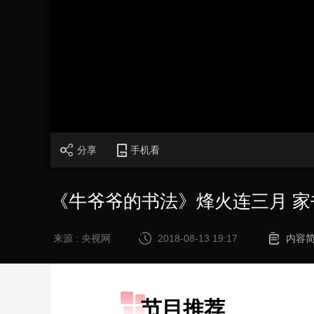
财经
教育
乡村振兴
生态环境
一带一路
大国智造
大国展会
大国保险
云顶对话
加
载
/
完
成
:
CCTV.节目官网
直播
节目单
栏目
片库
0%
分享
手机看
《牛爷爷的书法》烽火连三月 家
来源 : 央视网
2018-08-13 19:17
内容
节目推荐