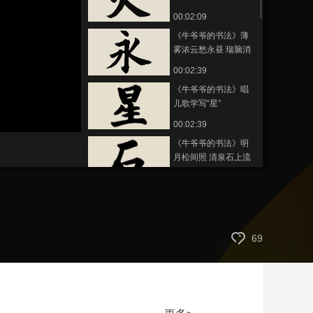
——唱儿歌学写“火”
00:02:09
艺术
汽车
数智
5G
产业+
《牛爷爷的书法》薄
时尚
天气
才艺
网展
央央好物
雾浓云愁永昼 瑞脑消
金兽——唱儿歌学
00:02:39
写“永”
《牛爷爷的书法》唱
儿歌学写“星”
静
00:02:39
音
(m)
《牛爷爷的书法》明
月松间照 清泉石上流
——唱儿歌学写“石”
00:02:10
《牛爷爷的书法》夜
来风雨声 花落知多少
——唱儿歌学写“雨”
00:02:41
69
《牛爷爷的书法》天
生我材必有用 千金散
尽还复来——唱儿歌
00:02:50
学写“来”
《第1动画乐园（下午