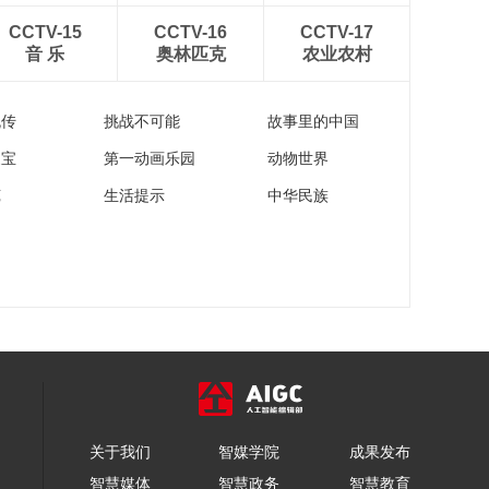
《牛爷爷的书法》黄
CCTV-15
CCTV-16
CCTV-17
金杆拨春风手——唱
音 乐
奥林匹克
农业农村
儿歌学写“杆”
00:02:10
《牛爷爷的书法》遥
流传
挑战不可能
故事里的中国
怜小儿女——唱儿歌
学写“儿”
00:02:37
家宝
第一动画乐园
动物世界
《牛爷爷的书法》荣
苑
生活提示
中华民族
辱与共——唱儿歌学
写“共”
00:03:25
《牛爷爷的书法》宿
鸟对鸣虫——唱儿歌
学写“鸟”
00:02:40
《牛爷爷的书法》门
外打头风——唱儿歌
学写“头”
00:02:55
《牛爷爷的书法》天
关于我们
智媒学院
成果发布
浩浩 日融融——唱儿
歌学写“天”
智慧媒体
智慧政务
智慧教育