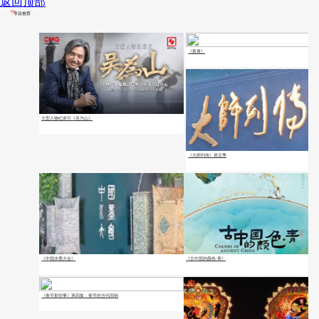
返回顶部
节目推荐
《蔡襄》
大型人物纪录片《吴为山》
《大师列传》第五季
《中国水墨大会》
《古中国的颜色·青》
《春节那些事》第四集：春节的当代回响