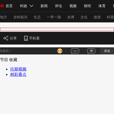
首页
时政
新闻
评论
视频
财经
体育
人民领袖习近平
直播
海外频道
片库
iPanda
栏目大全
联播+
English
中国领导人
节目单
Монгол
听音
央视快评
微视频
习式妙语
主持人
下
地方
乡村振兴
生态
一带一路
央博
文化
旅游
科普
艺术
总台春晚
网络春晚
共产党员网
秧纪录
纪录片网
分享
手机看
发送
新闻
国内
国际
评论
经济
军事
科技
法
节目
收藏
人民领袖习近平
联播+
热解读
天天学习
习式妙语
往期视频
精彩看点
视频
小央视频
小央直播
直播中国
熊猫频道
V
现场
前线
比划
快看
蓝海中国
新兵请入列
体育
直播
竞猜
2026年世界杯
2026年冬奥会
VIP会员
CCTV奥林匹克频道
生活体育大会
体育江湖