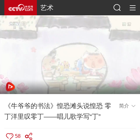
艺术
《牛爷爷的书法》惶恐滩头说惶恐 零
简介
丁洋里叹零丁——唱儿歌学写“丁”
58