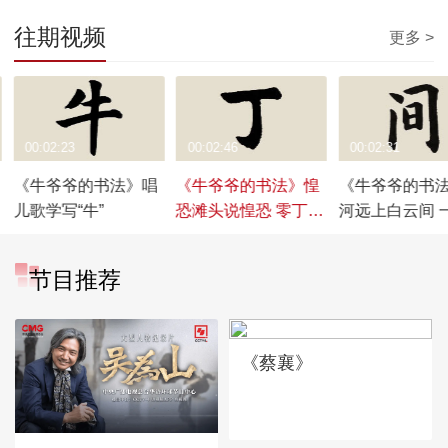
往期视频
更多 >
00:02:23
00:02:46
00:02:31
《牛爷爷的书法》唱
《牛爷爷的书法》惶
《牛爷爷的书
儿歌学写“牛”
恐滩头说惶恐 零丁洋
河远上白云间 
里叹零丁——唱儿歌
城万仞山——
学写“丁”
学写“间”
节目推荐
《蔡襄》