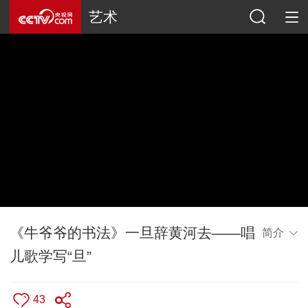
艺术
《牛爷爷的书法》一旦辞黄河去——唱
简介
儿歌学写“旦”
43