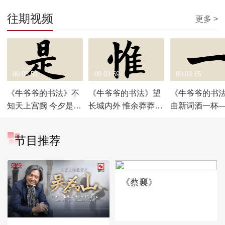
往期视频
更多 >
00:03:51
00:03:59
00:03:15
《牛爷爷的书法》不
《牛爷爷的书法》望
《牛爷爷的书
知天上宫阙 今夕是何
长城内外 惟余莽莽
曲新词酒一杯
年——唱儿歌学
——唱儿歌学写“惟”
儿歌学写“一”
写“是”
节目推荐
《蔡襄》