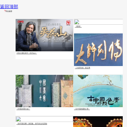
返回顶部
节目推荐
《蔡襄》
大型人物纪录片《吴为山》
《大师列传》第五季
《中国水墨大会》
《古中国的颜色·青》
《春节那些事》第四集：春节的当代回响