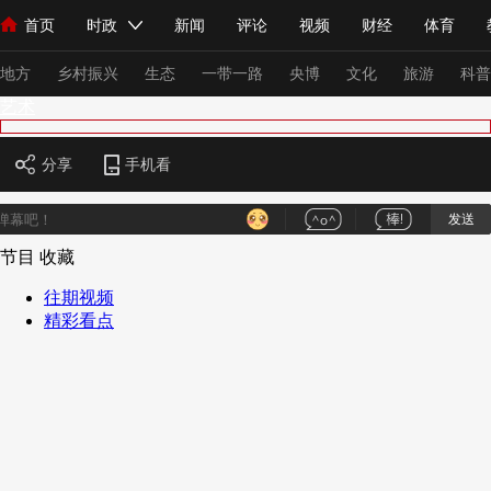
首页
时政
新闻
评论
视频
财经
体育
人民领袖习近平
直播
海外频道
片库
iPanda
栏目大全
联播+
English
中国领导人
节目单
Монгол
听音
央视快评
微视频
习式妙语
主持人
下
地方
乡村振兴
生态
一带一路
央博
文化
旅游
科普
艺术
总台春晚
网络春晚
共产党员网
秧纪录
纪录片网
分享
手机看
发送
新闻
国内
国际
评论
经济
军事
科技
法
节目
收藏
人民领袖习近平
联播+
热解读
天天学习
习式妙语
往期视频
精彩看点
视频
小央视频
小央直播
直播中国
熊猫频道
V
现场
前线
比划
快看
蓝海中国
新兵请入列
体育
直播
竞猜
2026年世界杯
2026年冬奥会
VIP会员
CCTV奥林匹克频道
生活体育大会
体育江湖