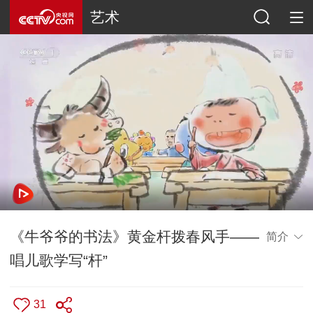
艺术
《牛爷爷的书法》黄金杆拨春风手——
简介
唱儿歌学写“杆”
31