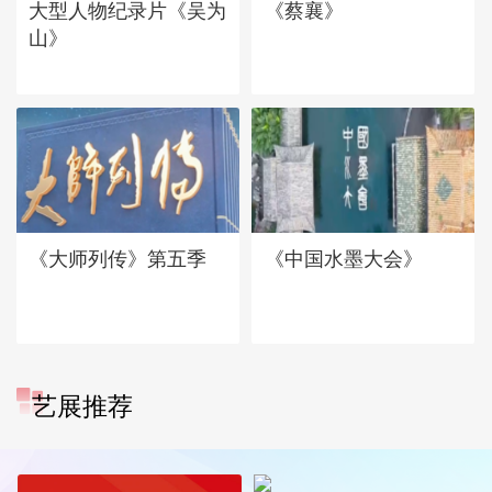
大型人物纪录片《吴为
《蔡襄》
山》
《大师列传》第五季
《中国水墨大会》
艺展推荐