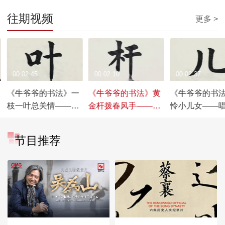
往期视频
更多 >
00:02:45
00:02:10
00:02:37
《牛爷爷的书法》一
《牛爷爷的书法》黄
《牛爷爷的书
枝一叶总关情——唱
金杆拨春风手——唱
怜小儿女——
儿歌学写“叶”
儿歌学写“杆”
学写“儿”
节目推荐