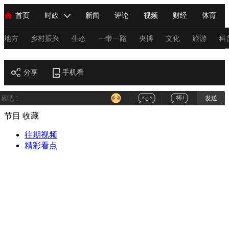
首页
时政
新闻
评论
视频
财经
体育
人民领袖习近平
直播
海外频道
片库
iPanda
栏目大全
联播+
English
中国领导人
节目单
Монгол
听音
央视快评
微视频
习式妙语
主持人
地方
乡村振兴
生态
一带一路
央博
文化
旅游
科
艺术
总台春晚
分享
手机看
网络春晚
共产党员网
秧纪录
纪录片网
发送
节目
收藏
新闻
国内
国际
评论
经济
军事
科技
法
人民领袖习近平
往期视频
联播+
热解读
天天学习
习式妙语
精彩看点
视频
小央视频
小央直播
直播中国
熊猫频道
V
现场
前线
比划
快看
蓝海中国
新兵请入列
体育
直播
竞猜
2026年世界杯
2026年冬奥会
C
VIP会员
CCTV奥林匹克频道
生活体育大会
体育江湖