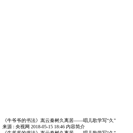
《牛爷爷的书法》嵩云秦树久离居——唱儿歌学写“久”
来源 : 央视网
2018-05-15 18:46
内容简介
《牛爷爷的书法》嵩云秦树久离居——唱儿歌学写“久”