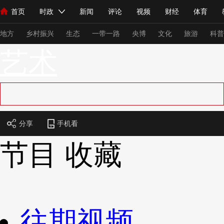
首页
时政
新闻
评论
视频
财经
体育
人民领袖习近平
直播
海外频道
片库
iPanda
栏目大全
联播+
English
中国领导人
节目单
Монгол
听音
央视快评
微视频
习式妙语
主持人
下
地方
乡村振兴
生态
一带一路
央博
文化
旅游
科普
艺术
总台春晚
网络春晚
共产党员网
秧纪录
纪录片网
新闻
国内
国际
评论
经济
军事
科技
法
分享
手机看
人民领袖习近平
联播+
热解读
天天学习
习式妙语
节目
收藏
视频
小央视频
小央直播
直播中国
熊猫频道
V
现场
前线
比划
快看
蓝海中国
新兵请入列
体育
直播
竞猜
2026年世界杯
2026年冬奥会
往期视频
VIP会员
CCTV奥林匹克频道
生活体育大会
体育江湖