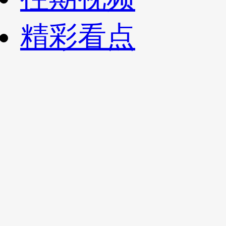
财经
教育
乡村振兴
生态环境
一带一路
央博
精彩看点
大国智造
大国展会
大国保险
云顶对话
云起
超
CCTV.节目官网
直播
节目单
栏目
片库
热播榜