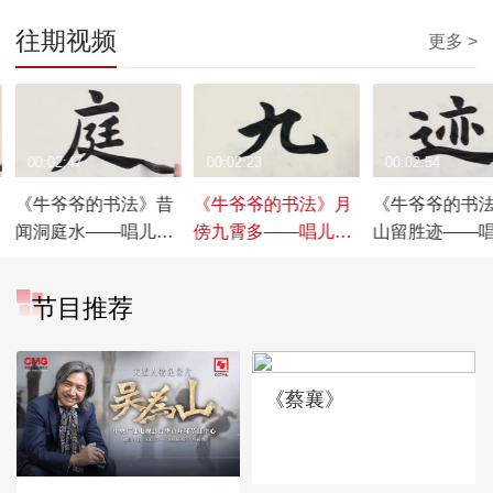
往期视频
更多 >
00:02:47
00:02:23
00:02:54
《牛爷爷的书法》昔
《牛爷爷的书法》月
《牛爷爷的书
闻洞庭水——唱儿歌
傍九霄多——唱儿歌
山留胜迹——
学写“庭”
学写“九”
学写“迹”
节目推荐
《蔡襄》