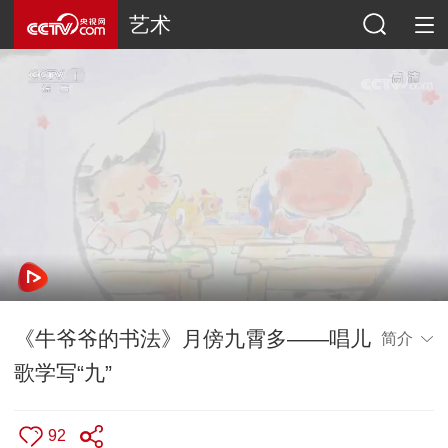
艺术
《牛爷爷的书法》月傍九霄多——唱儿
简介
歌学写“九”
92