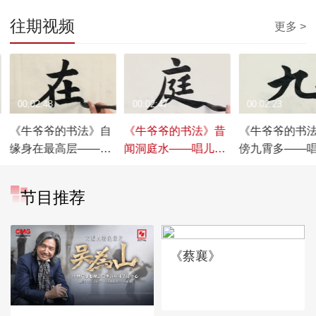
往期视频
更多 >
00:02:48
00:02:47
00:02:23
《牛爷爷的书法》自
《牛爷爷的书法》昔
《牛爷爷的书
缘身在最高层——唱
闻洞庭水——唱儿歌
傍九霄多——
儿歌学写“在”
学写“庭”
学写“九”
节目推荐
《蔡襄》