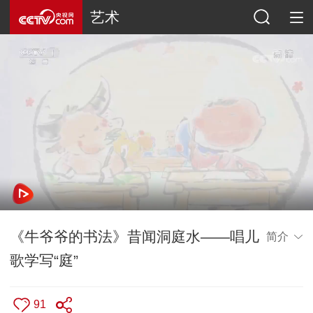
艺术
《牛爷爷的书法》昔闻洞庭水——唱儿
简介
歌学写“庭”
91