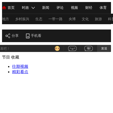
首页
时政
新闻
评论
视频
财经
体育
人民领袖习近平
直播
海外频道
片库
iPanda
栏目大全
联播+
English
中国领导人
节目单
Монгол
听音
央视快评
微视频
习式妙语
主持人
地方
乡村振兴
生态
一带一路
央博
文化
旅游
科
艺术
总台春晚
分享
手机看
网络春晚
共产党员网
秧纪录
纪录片网
发送
节目
收藏
新闻
国内
国际
评论
经济
军事
科技
法
人民领袖习近平
往期视频
联播+
热解读
天天学习
习式妙语
精彩看点
视频
小央视频
小央直播
直播中国
熊猫频道
V
现场
前线
比划
快看
蓝海中国
新兵请入列
体育
直播
竞猜
2026年世界杯
2026年冬奥会
C
VIP会员
CCTV奥林匹克频道
生活体育大会
体育江湖