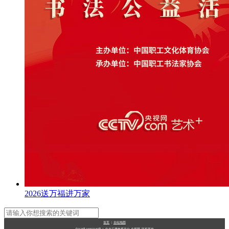
2026送万福进万家
首页
|
全站地图
京ICP备10003349号-1
中央广播电视总台
央视网
版权所有