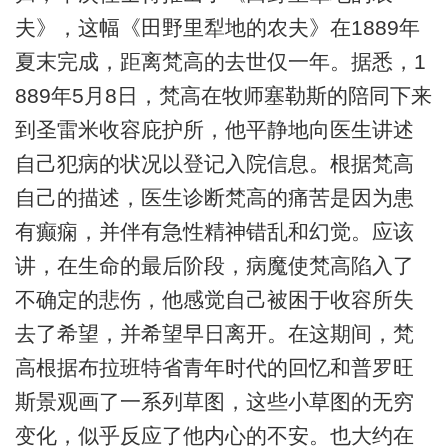
夫》，这幅《田野里犁地的农夫》在1889年
夏末完成，距离梵高的去世仅一年。据悉，1
889年5月8日，梵高在牧师塞勒斯的陪同下来
到圣雷米收容庇护所，他平静地向医生讲述
自己犯病的状况以登记入院信息。根据梵高
自己的描述，医生诊断梵高的痛苦是因为患
有癫痫，并伴有急性精神错乱和幻觉。应该
讲，在生命的最后阶段，病魔使梵高陷入了
不确定的悲伤，他感觉自己被困于收容所失
去了希望，并希望早日离开。在这期间，梵
高根据布拉班特省青年时代的回忆和普罗旺
斯景观画了一系列草图，这些小草图的无穷
变化，似乎反应了他内心的不安。也大约在