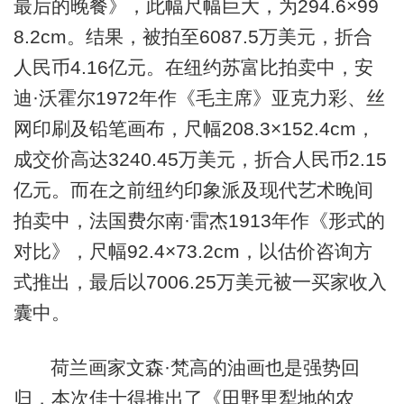
最后的晚餐》，此幅尺幅巨大，为294.6×99
8.2cm。结果，被拍至6087.5万美元，折合
人民币4.16亿元。在纽约苏富比拍卖中，安
迪·沃霍尔1972年作《毛主席》亚克力彩、丝
网印刷及铅笔画布，尺幅208.3×152.4cm，
成交价高达3240.45万美元，折合人民币2.15
亿元。而在之前纽约印象派及现代艺术晚间
拍卖中，法国费尔南·雷杰1913年作《形式的
对比》，尺幅92.4×73.2cm，以估价咨询方
式推出，最后以7006.25万美元被一买家收入
囊中。
荷兰画家文森·梵高的油画也是强势回
归，本次佳士得推出了《田野里犁地的农