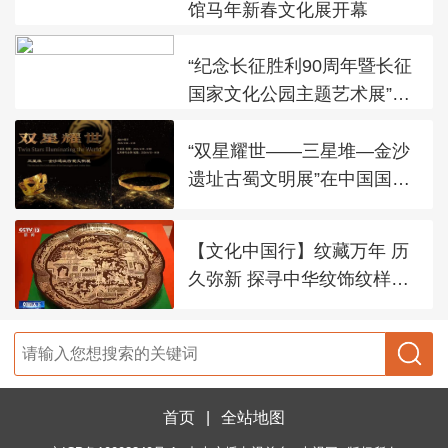
馆马年新春文化展开幕
“纪念长征胜利90周年暨长征
国家文化公园主题艺术展”在
太庙艺术馆开幕
“双星耀世——三星堆—金沙
遗址古蜀文明展”在中国国家
博物馆展出
【文化中国行】纹藏万年 历
久弥新 探寻中华纹饰纹样之
美
首页
|
全站地图