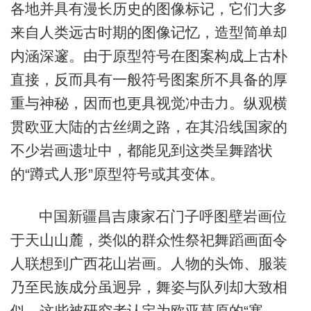
各地并具有漫长历史的图像标记，它们大多
来自人类远古时期的图像记忆，造型简单却
内涵深邃。由于原型符号在图案构成上古朴
直接，反而具有一般符号图案所不具备的厚
重与神秘，因而也更具视觉冲击力。纵观横
贯欧亚大陆的古丝绸之路，在其沿线国家的
不少岩画遗址中，都能见到这类呈舞踏状
的“蹲式人形”原型符号或其变体。
中国新疆昌吉康家石门子呼图壁岩画位
于天山山麓，类似的群众性祭祀舞蹈画面令
人联想到广西花山岩画。人物的头饰、服装
乃至民族成分虽迥异，舞姿与队列却大致相
似，这些被研究者认定为欧亚草原的“塞