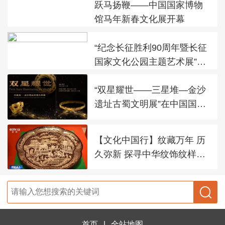
跃马扬鞭——中国国家博物
馆马年新春文化展开幕
“纪念长征胜利90周年暨长征
国家文化公园主题艺术展”在
太庙艺术馆开幕
“双星耀世——三星堆—金沙
遗址古蜀文明展”在中国国家
博物馆展出
【文化中国行】纹藏万年 历
久弥新 探寻中华纹饰纹样之
美
首页
|
全站地图