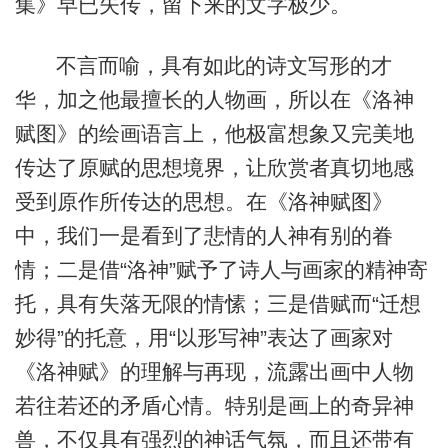
集》早已失传，留下来的文字极少。
不言而喻，具有如此的诗文写形的才
华，加之他最擅长的人物画，所以在《洛神
赋图》的绘画语言上，他极富想象又完美地
传达了原赋的思想境界，让欣赏者真切地感
受到原作所传达的思想。在《洛神赋图》
中，我们一是看到了悲情的人神有别的眷
情；二是借“洛神”赋予了诗人与画家的精神寄
托，具有失落无限的情愫；三是借赋而“迁想
妙得”的托意，用“以形写神”表达了画家对
《洛神赋》的理解与再现，流露出画中人物
若往若还的矛盾心情。特别是画上的奇异神
兽，不仅具有强烈的神话气氛，而且还带有