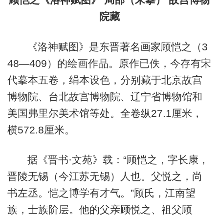
院藏
《洛神赋图》是东晋著名画家顾恺之（3
48—409）的绘画作品。原作已佚，今存有宋
代摹本五卷，绢本设色，分别藏于北京故宫
博物院、台北故宫博物院、辽宁省博物馆和
美国弗里尔美术馆等处。全卷纵27.1厘米，
横572.8厘米。
据《晋书·文苑》载：“顾恺之，字长康，
晋陵无锡（今江苏无锡）人也。父悦之，尚
书左丞。恺之博学有才气。”顾氏，江南望
族，士族阶层。他的父亲顾悦之、祖父顾