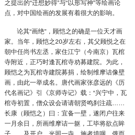
之提出的“迁想妙得”与“以形写神”等绘画论
点，对中国绘画的发展有着很大的影响。
论其“画绝”，顾恺之的确是一位天才画
家。当年，顾恺之20岁左右，其父顾悦之在
朝中任尚书左丞，家住江宁（今南京）瓦棺
寺附近，正巧时逢瓦棺寺劝募建院。为此，
顾恺之为瓦棺寺建院募捐，绘制维摩诘像壁
画，由此一举成名。唐代画家张彦远的《历
代名画记》引《京师寺记》载：“兴宁中，瓦
棺寺初置，僧众设会请请朝贤鸣刹注疏……
长康（顾恺之）曰：宜备一壁，遂闭户往来
一月余日，所画维摩诘一躯，工毕将欲点眸
子……及开户，光照一寺，施者填咽，俄而