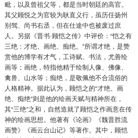
毗，以及曾祖父等，都是当时朝廷的高官。
其父顾悦之为官较为耿直义行，虽历任扬州
别驾、尚书右丞，但在仕途中也被废过庶
人。另据《晋书·顾恺之传》中评价：“恺之有
三绝：才绝、画绝、痴绝。”所谓才绝，是赞
赏他的博学有才气，工诗赋、书法，尤善绘
画等；画绝，特指他精于绘制人像、佛像、
禽兽、山水等；痴绝，是敬佩他不合流俗的
人格精神。据此认为，顾恺之的“才绝、画
绝、痴绝”则是他的绘画天赋与精神所在，
其“三绝”之和，自然造就了顾恺之作画意在传
神的绘画思想。他著有《论画》《魏晋胜流
画赞》《画云台山记》等著作。其中，顾恺