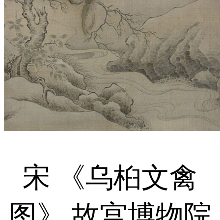
宋 《乌桕文禽
图》 故宫博物院