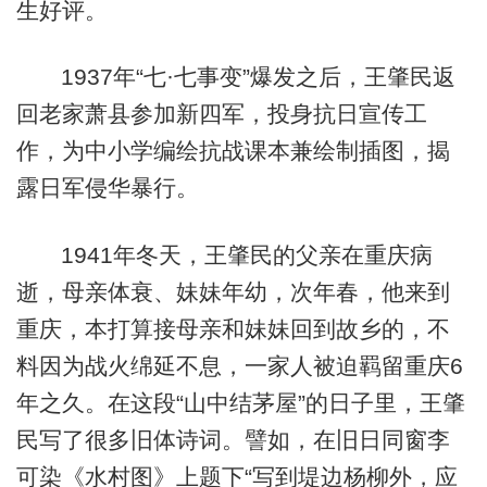
生好评。
1937年“七·七事变”爆发之后，王肇民返
回老家萧县参加新四军，投身抗日宣传工
作，为中小学编绘抗战课本兼绘制插图，揭
露日军侵华暴行。
1941年冬天，王肇民的父亲在重庆病
逝，母亲体衰、妹妹年幼，次年春，他来到
重庆，本打算接母亲和妹妹回到故乡的，不
料因为战火绵延不息，一家人被迫羁留重庆6
年之久。在这段“山中结茅屋”的日子里，王肇
民写了很多旧体诗词。譬如，在旧日同窗李
可染《水村图》上题下“写到堤边杨柳外，应