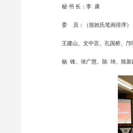
秘 书 长：李 康
委 员：（按姓氏笔画排序）
王建山、文中言、孔国桥、邝
杨 锋、张广慧、陈 琦、陈新