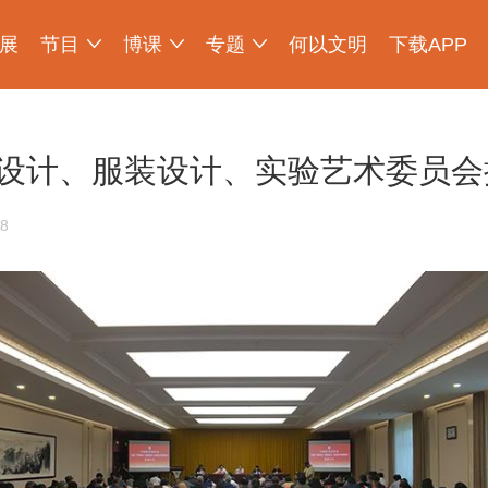
展
节目
博课
专题
何以文明
下载APP
少年博物说
爱上博物馆
探索发现
物现文明
考古公开课
如果国宝会说话
2025央博新春云庙会
国宝发现
国家宝藏
非遗里的中国
国宝讲坛
何以文明大展
设计、服装设计、实验艺术委员会
8