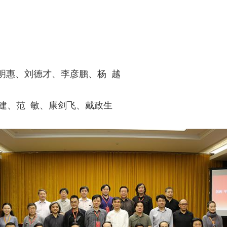
明惠、刘德才、李彦鹏、杨 越
建、范 敏、康剑飞、戴政生