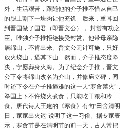
外，生活艰苦，跟随他的介子推不惜从自己
的腿上割下一块肉让他充饥。后来，重耳回
到晋国做了国君（即晋文公）， 封赏有功之
臣。唯独介子推拒绝接受封赏。他带母亲隐
居绵山，不肯出来。晋文公无计可施，只好
放火烧山，逼其下山。然而，介子推态度坚
决，宁愿葬身火海。为了纪念介子推，晋文
公下令将绵山改名为介山，并修庙立碑，同
时还下令在介子推遇难的这一天“寒食禁火”，
举国上下不许烧火煮食，只能吃干粮和冷
食。唐代诗人王建的《寒食》有句“田舍清明
日，家家出火迟”说明了这一习俗。据专家表
示，寒食节是在清明节的前一天，古人常把