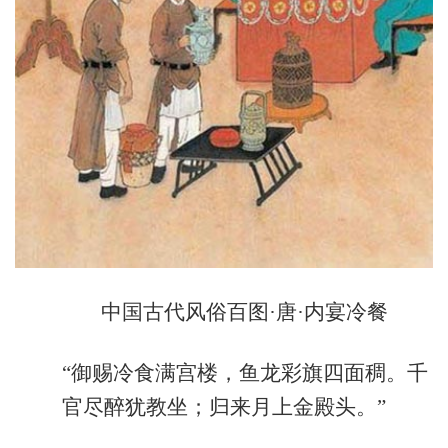
中国古代风俗百图·唐·内宴冷餐
“御赐冷食满宫楼，鱼龙彩旗四面稠。千
官尽醉犹教坐；归来月上金殿头。”