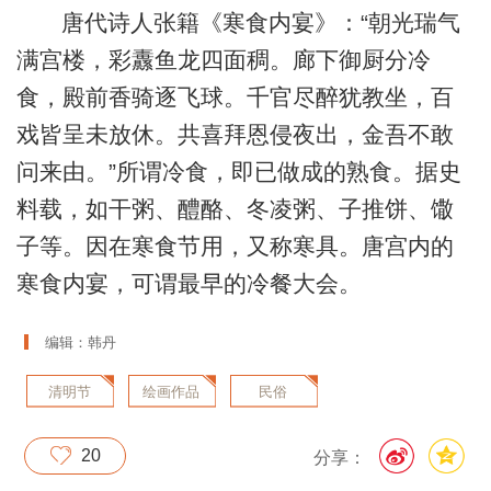
唐代诗人张籍《寒食内宴》：“朝光瑞气
满宫楼，彩纛鱼龙四面稠。廊下御厨分冷
食，殿前香骑逐飞球。千官尽醉犹教坐，百
戏皆呈未放休。共喜拜恩侵夜出，金吾不敢
问来由。”所谓冷食，即已做成的熟食。据史
料载，如干粥、醴酪、冬凌粥、子推饼、馓
子等。因在寒食节用，又称寒具。唐宫内的
寒食内宴，可谓最早的冷餐大会。
编辑：韩丹
清明节
绘画作品
民俗
20
分享：