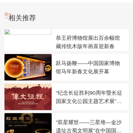
相关推荐
恭王府博物馆展出百余幅馆
藏传统木版年画喜迎新春
跃马扬鞭——中国国家博物
馆马年新春文化展开幕
“纪念长征胜利90周年暨长征
国家文化公园主题艺术展”在
太庙艺术馆开幕
“双星耀世——三星堆—金沙
遗址古蜀文明展”在中国国家