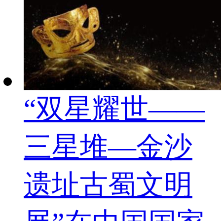
“双星耀世——
三星堆—金沙
遗址古蜀文明