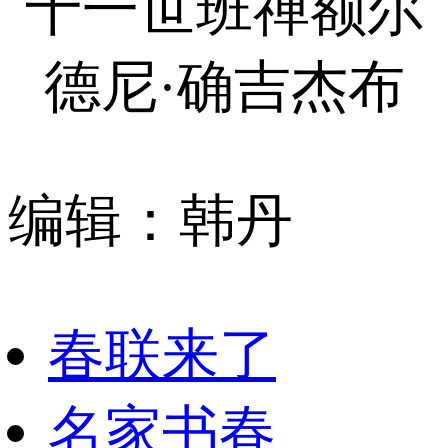
十一世班禅额尔
德尼·确吉杰布
编辑：韩丹
春联来了
名家书春