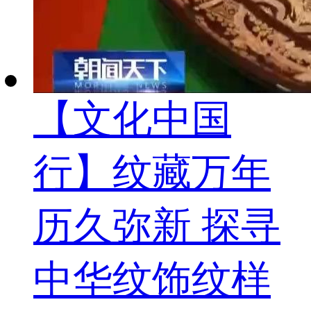
【文化中国
行】纹藏万年
历久弥新 探寻
中华纹饰纹样