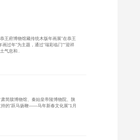
—恭王府博物馆藏传统木版年画展”在恭王
画过年”为主题，通过“瑞彩临门”“迎祥
土气息和..
甘肃简牍博物馆、秦始皇帝陵博物院、陕
持的“跃马扬鞭——马年新春文化展”1月