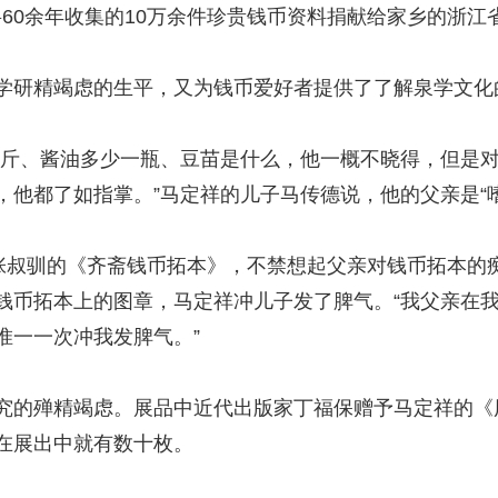
次将60余年收集的10万余件珍贵钱币资料捐献给家乡的浙江
研精竭虑的生平，又为钱币爱好者提供了了解泉学文化
斤、酱油多少一瓶、豆苗是什么，他一概不晓得，但是对
，他都了如指掌。”马定祥的儿子马传德说，他的父亲是“
叔驯的《齐斋钱币拓本》，不禁想起父亲对钱币拓本的
钱币拓本上的图章，马定祥冲儿子发了脾气。“我父亲在
惟一一次冲我发脾气。”
的殚精竭虑。展品中近代出版家丁福保赠予马定祥的《
在展出中就有数十枚。