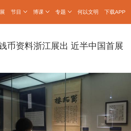
展
节目
博课
专题
何以文明
下载APP
少年博物说
爱上博物馆
探索发现
物现文明
考古公开课
如果国宝会说话
2025央博新春云庙会
国宝发现
国家宝藏
非遗里的中国
国宝讲坛
何以文明大展
钱币资料浙江展出 近半中国首展