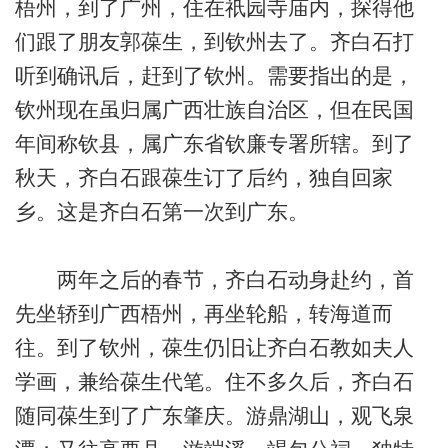
梧州，到了广州，住在祇园寺庙内，探得他
们跟了朋友郭葆生，到钦州去了。齐白石打
听到确讯后，赶到了钦州。需要指出的是，
钦州现在虽归属广西壮族自治区，但在民国
年间称钦县，属广东省钦廉专署所辖。到了
秋天，齐白石跟葆生订了后约，独自回家
乡。这是齐白石第一次到广东。
两年之后的春节，齐白石动身赴约，首
先坐轿到广西梧州，再坐轮船，转海道而
往。到了钦州，葆生仍旧让齐白石教如夫人
学画，兼给葆生代笔。住不多久后，齐白石
随同葆生到了广东肇庆。游鼎湖山，观飞泉