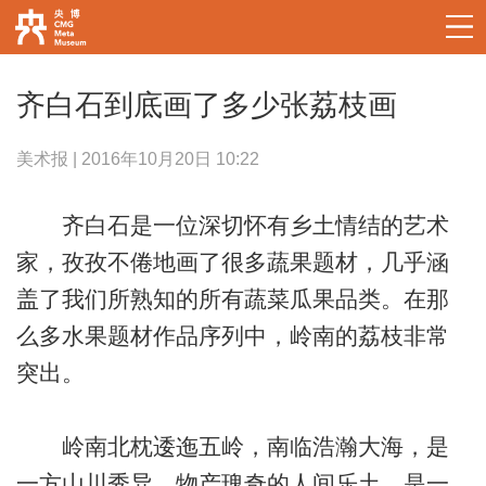
齐白石到底画了多少张荔枝画
美术报 | 2016年10月20日 10:22
齐白石是一位深切怀有乡土情结的艺术
家，孜孜不倦地画了很多蔬果题材，几乎涵
盖了我们所熟知的所有蔬菜瓜果品类。在那
么多水果题材作品序列中，岭南的荔枝非常
突出。
岭南北枕逶迤五岭，南临浩瀚大海，是
一方山川秀异、物产瑰奇的人间乐土，是一