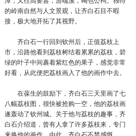
潭；又往高要县，游端溪，竭包公祠。独特
的岭南自然与人文景观，让齐白石目不暇
接，极大地开拓了其视野。
齐白石一行回到钦州后，正值荔枝上
市，沿路他看到荔枝树结着累累的荔枝，碧
绿的叶子中间裹着紫红色的果子，感觉非常
好看，从此便把荔枝画入了他的画作中去。
在葆生的鼓励下，齐白石三天里画了七
八幅荔枝图，很快被抢购一空，他的荔枝画
遂轰动了钦州城。关于他与荔枝的趣事，齐
白石介绍道，曾有人拿了许多荔枝来，专门
来换他的画作。由此，齐白石不禁感慨