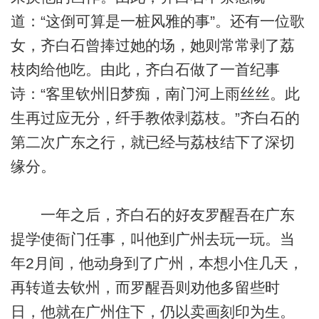
道：“这倒可算是一桩风雅的事”。还有一位歌
女，齐白石曾捧过她的场，她则常常剥了荔
枝肉给他吃。由此，齐白石做了一首纪事
诗：“客里钦州旧梦痴，南门河上雨丝丝。此
生再过应无分，纤手教侬剥荔枝。”齐白石的
第二次广东之行，就已经与荔枝结下了深切
缘分。
一年之后，齐白石的好友罗醒吾在广东
提学使衙门任事，叫他到广州去玩一玩。当
年2月间，他动身到了广州，本想小住几天，
再转道去钦州，而罗醒吾则劝他多留些时
日，他就在广州住下，仍以卖画刻印为生。