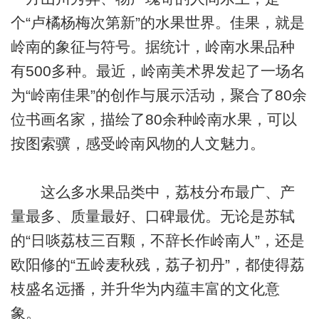
个“卢橘杨梅次第新”的水果世界。佳果，就是
岭南的象征与符号。据统计，岭南水果品种
有500多种。最近，岭南美术界发起了一场名
为“岭南佳果”的创作与展示活动，聚合了80余
位书画名家，描绘了80余种岭南水果，可以
按图索骥，感受岭南风物的人文魅力。
这么多水果品类中，荔枝分布最广、产
量最多、质量最好、口碑最优。无论是苏轼
的“日啖荔枝三百颗，不辞长作岭南人”，还是
欧阳修的“五岭麦秋残，荔子初丹”，都使得荔
枝盛名远播，并升华为内蕴丰富的文化意
象。