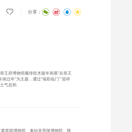
|
分享：
—恭王府博物馆藏传统木版年画展”在恭王
画过年”为主题，通过“瑞彩临门”“迎祥
土气息和..
甘肃简牍博物馆、秦始皇帝陵博物院、陕