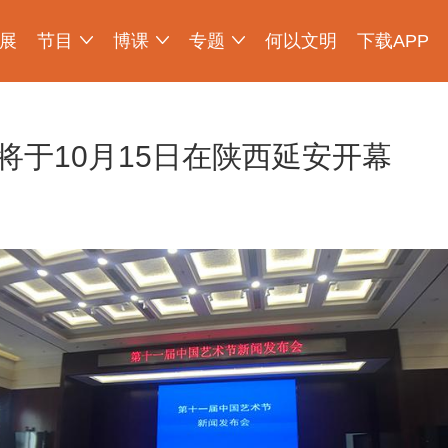
展
节目
博课
专题
何以文明
下载APP
少年博物说
爱上博物馆
探索发现
物现文明
考古公开课
如果国宝会说话
2025央博新春云庙会
国宝发现
国家宝藏
非遗里的中国
国宝讲坛
何以文明大展
将于10月15日在陕西延安开幕