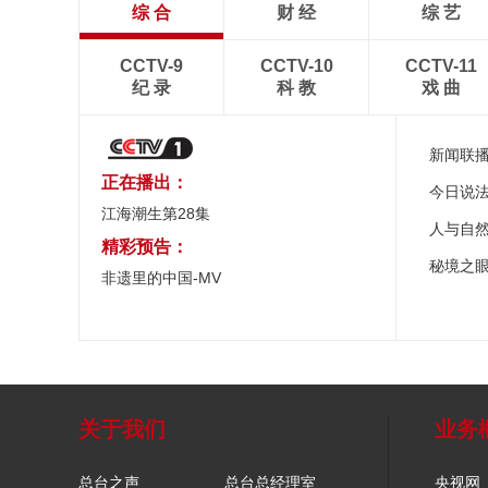
综 合
财 经
综 艺
CCTV-9
CCTV-10
CCTV-11
纪 录
科 教
戏 曲
新闻联
正在播出：
今日说
江海潮生第28集
人与自
精彩预告：
秘境之
非遗里的中国-MV
关于我们
业务
总台之声
总台总经理室
央视网