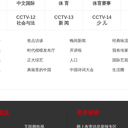
中文国际
体 育
体育赛事
CCTV-12
CCTV-13
CCTV-14
社会与法
新 闻
少 儿
播
焦点访谈
晚间新闻
经典咏
法
时代楷模发布厅
开讲啦
我有传
然
正大综艺
人口
国际艺
眼
典籍里的中国
中国诗词大会
生活圈
概况
更多链接
互联网电视
网上有害信息举报专区