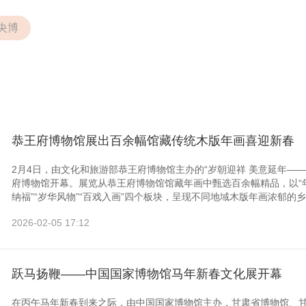
央博
恭王府博物馆展出百余幅馆藏传统木版年画喜迎新春
2月4日，由文化和旅游部恭王府博物馆主办的“岁朝迎祥 美意延年—
府博物馆开幕。展览从恭王府博物馆馆藏年画中甄选百余幅精品，以“年
纳福”“岁华风物”“百戏入画”四个板块，呈现不同地域木版年画浓郁的乡
2026-02-05 17:12
跃马扬鞭——中国国家博物馆马年新春文化展开幕
在丙午马年新春到来之际，由中国国家博物馆主办，甘肃省博物馆、