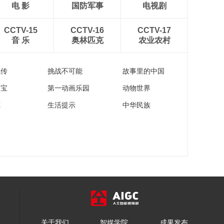
电 影
国防军事
电视剧
CCTV-15
CCTV-16
CCTV-17
音 乐
奥林匹克
农业农村
流传
挑战不可能
故事里的中国
家宝
第一动画乐园
动物世界
苑
生活提示
中华民族
关于我们
智媒学院
成果发布