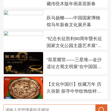
藏传统木版年画喜迎新春
跃马扬鞭——中国国家博物
馆马年新春文化展开幕
“纪念长征胜利90周年暨长征
国家文化公园主题艺术展”在
太庙艺术馆开幕
“双星耀世——三星堆—金沙
遗址古蜀文明展”在中国国家
博物馆展出
【文化中国行】纹藏万年 历
久弥新 探寻中华纹饰纹样之
美