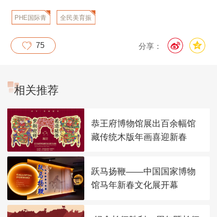
PHE国际青
全民美育振
少年书画大
兴计划
75
分享：
会
相关推荐
恭王府博物馆展出百余幅馆
藏传统木版年画喜迎新春
跃马扬鞭——中国国家博物
馆马年新春文化展开幕