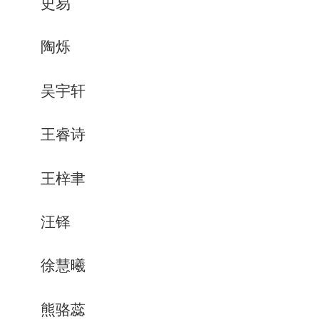
史易
陶烁
吴宇轩
王睿诗
王梓聿
汪铎
徐慧曦
熊骆蕊