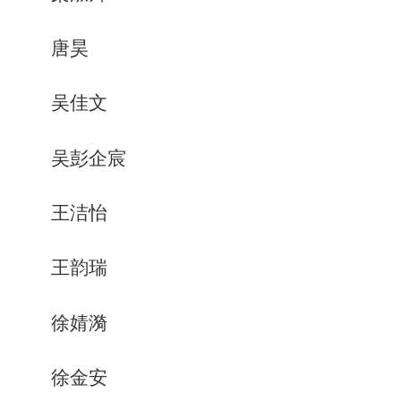
唐昊
吴佳文
吴彭企宸
王洁怡
王韵瑞
徐婧漪
徐金安