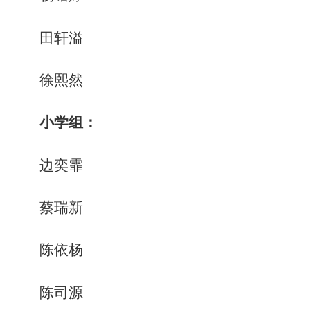
田轩溢
徐熙然
小学组：
边奕霏
蔡瑞新
陈依杨
陈司源