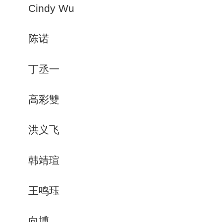
Cindy Wu
陈诺
丁丞一
高彩雙
洪义飞
韩靖瑄
王鸣珏
向博