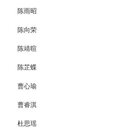
陈雨昭
陈向荣
陈靖暄
陈芷蝶
曹心瑜
曹睿淇
杜思瑶