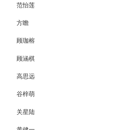
范怡莲
方瞻
顾珈榕
顾涵棋
高思远
谷梓萌
关星陆
黄健一