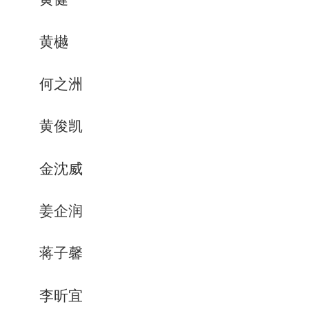
黄樾
何之洲
黄俊凯
金沈威
姜企润
蒋子馨
李昕宜