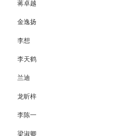
蒋卓越
金逸扬
李想
李天鹤
兰迪
龙昕梓
李陈一
梁淑卿